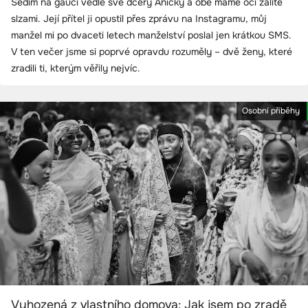
Sedím na gauči vedle své dcery Aničky a obě máme oči zalité
slzami. Její přítel ji opustil přes zprávu na Instagramu, můj
manžel mi po dvaceti letech manželství poslal jen krátkou SMS.
V ten večer jsme si poprvé opravdu rozuměly – dvě ženy, které
zradili ti, kterým věřily nejvíc.
Osobní příběhy
Vyhozená z vlastního domova: Jak jsem po zradě