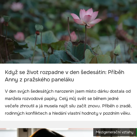
Když se život rozpadne v den šedesátin: Příběh
Anny z pražského paneláku
V den svých šedesátých narozenin jsem místo dárku dostala od
manžela rozvodové papíry. Celý můj svět se během jedné
večeře zhroutil a já musela najít sílu začít znovu. Příběh o zradě,
rodinných konfliktech a hledání vlastní hodnoty v pozdním věku.
Mezigenerační vztahy