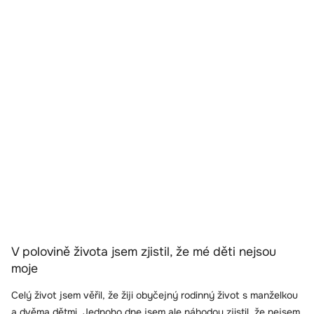
V polovině života jsem zjistil, že mé děti nejsou
moje
Celý život jsem věřil, že žiji obyčejný rodinný život s manželkou
a dvěma dětmi. Jednoho dne jsem ale náhodou zjistil, že nejsem