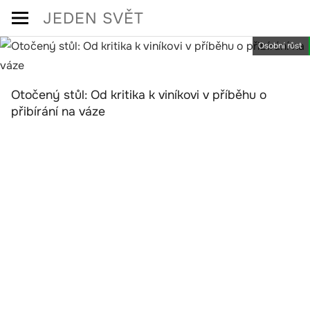
Skip
JEDEN SVĚT
to
Osobní růst
content
Otočený stůl: Od kritika k viníkovi v příběhu o
přibírání na váze