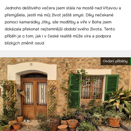
Jednoho deštivého večera jsem stála na mostě nad Vltavou a
přemýšlela, jestli má můj život ještě smysl. Díky nečekané
pomoci kamarádky Jitky, síle modlitby a víře v Boha jsem
dokázala překonat nejtemnější období svého života. Tento
příběh je o tom, jak i v české realitě může víra a podpora
blízkých změnit osud.
Osobní příběhy