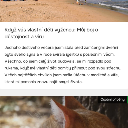
Když vás vlastní děti vyženou: Můj boj o
důstojnost a víru
Jednoho deštivého večera jsem stála před zamčenými dveřmi
bytu svého syna a v ruce svírala igelitku s posledními věcmi.
Všechno, co jsem celý život budovala, se mi rozpadlo pod
rukama, když mě vlastní děti odmítly přijmout pod svou střechu.
V těch nejtěžších chvílích jsem našla útěchu v modlitbě a víře,
která mi pomohla znovu najít smysl života.
Osobní příběhy