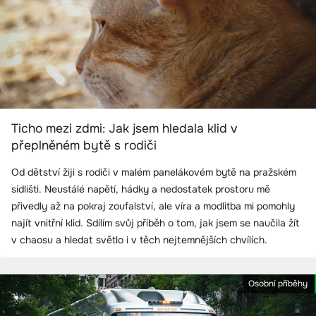
Ticho mezi zdmi: Jak jsem hledala klid v
přeplněném bytě s rodiči
Od dětství žiji s rodiči v malém panelákovém bytě na pražském
sídlišti. Neustálé napětí, hádky a nedostatek prostoru mě
přivedly až na pokraj zoufalství, ale víra a modlitba mi pomohly
najít vnitřní klid. Sdílím svůj příběh o tom, jak jsem se naučila žít
v chaosu a hledat světlo i v těch nejtemnějších chvílích.
Osobní příběhy