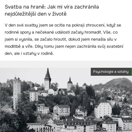
Svatba na hraně: Jak mi víra zachránila
nejdůležitější den v životě
V den své svatby jsem se ocitla na pokraji zhroucení, když se
rodinné spory a nečekané události začaly hromadit. Vše, co
jsem si vysnila, se začalo hroutit, dokud jsem nenašla sílu v
modlitbě a víře. Díky tomu jsem nejen zachránila svůj svatební
den, ale i vztahy v rodině.
Psychologie a vztahy