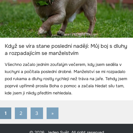
Když se víra stane poslední nadějí: Můj boj s dluhy
a rozpadajícím se manželstvím
Všechno začalo jedním zoufalým večerem, kdy jsem seděla v
kuchyni a počítala poslední drobné. Manželství se mi rozpadalo
pod rukama a dluhy rostly rychleji než tráva na jaře. Tehdy jsem
poprvé upřímně prosila Boha o pomoc a začala hledat sílu tam,
kde jsem ji nikdy předtím nehledala.
1
2
3
Next
»
Stránkování
Posts
příspěvků
© 2026, Jeden Svět. All right reserved