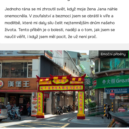
Jednoho rána se mi zhroutil svět, když moje žena Jana náhle
onemocněla. V zoufalství a bezmoci jsem se obrátil k víře a
modlitbě, které mi daly sílu čelit nejtemnějším dnům našeho
života. Tento příběh je o bolesti, naději a o tom, jak jsem se
naučil věřit, i když jsem měl pocit, že už není proč.
Emoční příběhy