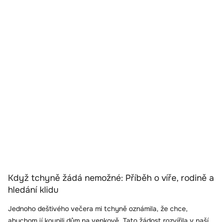
Když tchyně žádá nemožné: Příběh o víře, rodině a
hledání klidu
Jednoho deštivého večera mi tchyně oznámila, že chce,
abychom jí koupili dům na venkově. Tato žádost rozvířila v naší