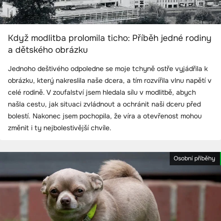
Když modlitba prolomila ticho: Příběh jedné rodiny
a dětského obrázku
Jednoho deštivého odpoledne se moje tchyně ostře vyjádřila k
obrázku, který nakreslila naše dcera, a tím rozvířila vlnu napětí v
celé rodině. V zoufalství jsem hledala sílu v modlitbě, abych
našla cestu, jak situaci zvládnout a ochránit naši dceru před
bolestí. Nakonec jsem pochopila, že víra a otevřenost mohou
změnit i ty nejbolestivější chvíle.
Osobní příběhy