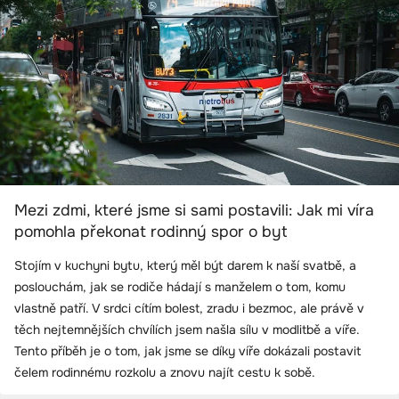
Mezi zdmi, které jsme si sami postavili: Jak mi víra
pomohla překonat rodinný spor o byt
Stojím v kuchyni bytu, který měl být darem k naší svatbě, a
poslouchám, jak se rodiče hádají s manželem o tom, komu
vlastně patří. V srdci cítím bolest, zradu i bezmoc, ale právě v
těch nejtemnějších chvílích jsem našla sílu v modlitbě a víře.
Tento příběh je o tom, jak jsme se díky víře dokázali postavit
čelem rodinnému rozkolu a znovu najít cestu k sobě.