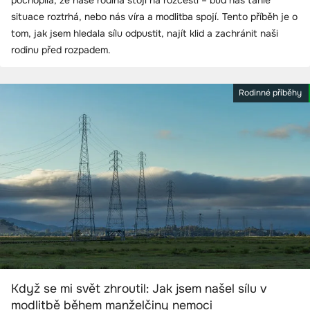
pochopila, že naše rodina stojí na rozcestí – buď nás tahle
situace roztrhá, nebo nás víra a modlitba spojí. Tento příběh je o
tom, jak jsem hledala sílu odpustit, najít klid a zachránit naši
rodinu před rozpadem.
Rodinné příběhy
Když se mi svět zhroutil: Jak jsem našel sílu v
modlitbě během manželčiny nemoci