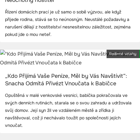
Neochotný hostitel“
Řízení domácích prací je už samo o sobě výzvou, ale když
přijede rodina, stává se to neúnosným. Neustálé požadavky a
narušení dělají z hostitelství nesnesitelnou záležitost, zejména
pokud jde o mou neteř.
Rodinné vztahy
„Kdo Přijímá Vaše Peníze, Měl by Vás Navštívit“:
Snacha Odmítá Přivézt Vnoučata k Babičce
Opuštěná v malé venkovské vesnici, babička pokračovala ve
svých denních rutinách, starala se o svou zahradu a udržovala
svůj domov. Její syn žil ve vzdáleném městě a zřídka ji
navštěvoval, což ji nechávalo toužit po společnosti jejích
vnoučat.