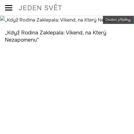
Skip
JEDEN SVĚT
to
Osobní příběhy
content
„Když Rodina Zaklepala: Víkend, na Který
Nezapomenu“