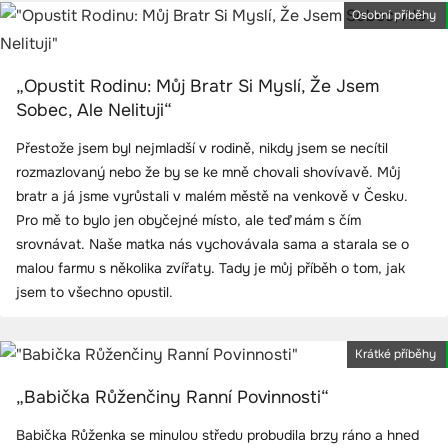
Osobní příběhy
„Opustit Rodinu: Můj Bratr Si Myslí, Že Jsem
Sobec, Ale Nelituji“
Přestože jsem byl nejmladší v rodině, nikdy jsem se necítil
rozmazlovaný nebo že by se ke mně chovali shovívavě. Můj
bratr a já jsme vyrůstali v malém městě na venkově v Česku.
Pro mě to bylo jen obyčejné místo, ale teď mám s čím
srovnávat. Naše matka nás vychovávala sama a starala se o
malou farmu s několika zvířaty. Tady je můj příběh o tom, jak
jsem to všechno opustil.
Krátké příběhy
„Babička Růženčiny Ranní Povinnosti“
Babička Růženka se minulou středu probudila brzy ráno a hned