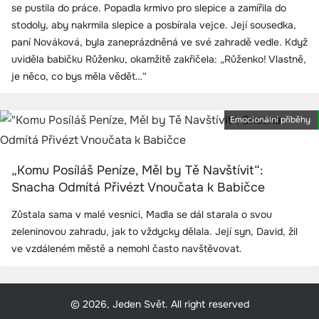
se pustila do práce. Popadla krmivo pro slepice a zamířila do
stodoly, aby nakrmila slepice a posbírala vejce. Její sousedka,
paní Nováková, byla zaneprázdněná ve své zahradě vedle. Když
uviděla babičku Růženku, okamžitě zakřičela: „Růženko! Vlastně,
je něco, co bys měla vědět…“
Emocionální příběhy
„Komu Posíláš Peníze, Měl by Tě Navštívit“:
Snacha Odmítá Přivézt Vnoučata k Babičce
Zůstala sama v malé vesnici, Madla se dál starala o svou
zeleninovou zahradu, jak to vždycky dělala. Její syn, David, žil
ve vzdáleném městě a nemohl často navštěvovat.
© 2026, Jeden Svět. All right reserved