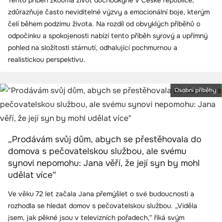
Tento příběh zkoumá život důchodkyně v České republice,
zdůrazňuje často neviditelné výzvy a emocionální boje, kterým
čelí během podzimu života. Na rozdíl od obvyklých příběhů o
odpočinku a spokojenosti nabízí tento příběh syrový a upřímný
pohled na složitosti stárnutí, odhalující pochmurnou a
realistickou perspektivu.
Osobní příběhy
„Prodávám svůj dům, abych se přestěhovala do
domova s pečovatelskou službou, ale svému
synovi nepomohu: Jana věří, že její syn by mohl
udělat více“
Ve věku 72 let začala Jana přemýšlet o své budoucnosti a
rozhodla se hledat domov s pečovatelskou službou. „Viděla
jsem, jak pěkné jsou v televizních pořadech,“ říká svým