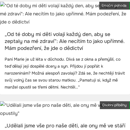
Emoční pohoda
„Od té doby mi děti volají každý den, aby se
zeptaly na mé zdraví“: Ale necítím to jako upřímné.
Mám podezření, že jde o dědictví
Paní Marie je už léta v důchodu. Dívá se z okna a přemýšlí, co
teď dělají její dospělé dcery a syn. Přijdou jí popřát k
narozeninám? Možná alespoň zavolají? Zdá se, že nechtějí trávit
svůj volný čas se svou starou matkou. „Pamatuji si, když mě
manžel opustil se třemi dětmi. Nechtěl…“
Osobní příběhy
„Udělali jsme vše pro naše děti, ale ony mě ve stáří