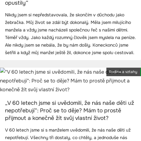
opustily“
Nikdy jsem si nepředstavovala, že skončím v důchodu jako
žebračka. Můj život se zdál být dokonalý. Měla jsem milujícího
manžela a vždy jsme nacházeli společnou řeč s našimi dětmi.
Téměř vždy. Jako každý rozumný člověk jsem myslela na peníze.
Ale nikdy jsem se nebála, že by nám došly. Koneckonců jsme
šetřili a když můj manžel ještě žil, dokonce jsme spolu cestovali.
Rodina a vztahy
„V 60 letech jsme si uvědomili, že nás naše děti už
nepotřebují“: Proč se to děje? Mám to prostě
přijmout a konečně žít svůj vlastní život?
V 60 letech jsme si s manželem uvědomili, že nás naše děti už
nepotřebují. Všechny tři dostaly, co chtěly, a jednoduše nás