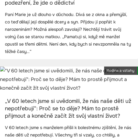
podezření, že jde o dědictví
Paní Marie je už dlouho v důchodu. Dívá se z okna a přemýšlí,
co teď dělají její dospělé dcery a syn. Přijdou jí popřát k
narozeninám? Možná alespoň zavolají? Nechtějí trávit svůj
volný čas se starou matkou. „Pamatuji si, když mě manžel
opustil se třemi dětmi. Není den, kdy bych si nevzpomněla na ty
těžké časy…“
Rodina a vztahy
„V 60 letech jsme si uvědomili, že nás naše děti už
nepotřebují“: Proč se to děje? Mám to prostě
přijmout a konečně začít žít svůj vlastní život?
V 60 letech jsme s manželem přišli k bolestnému zjištění, že nás
naše děti už nepotřebují. Všechny tři si vzaly, co chtěly, a