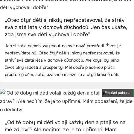
„Otec čtyř dětí si nikdy nepředstavoval, že stráví
svá zlatá léta v domově důchodců: Jen čas ukáže,
zda jsme své děti vychovali dobře“
Jan si stále nemohl zvyknout na své nové prostředí. Život je
nepředvídatelný. Otec čtyř dětí si nikdy nepředstavoval, že
stráví svá zlatá léta v domově důchodců. Ale kdysi byl jeho
život plný radosti a prosperity. Měl dobře placenou práci,
prostorný dům, auto, úžasnou manželku a čtyři krásné děti.
Emoční pohoda
„Od té doby mi děti volají každý den a ptají se na
mé zdraví“: Ale necítím, že je to upřímné. Mám