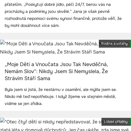
přátelům. „Poskytují dobré jídlo, péči 24/7, berou vás na
procházky a podmínky jsou skvělé.“ Jana je však pevně
rozhodnutá nepomoci svému synovi finančně, protože věří, že
by mohl dosáhnout více sám.
Rodina a vztahy
„Moje Děti a Vnoučata Jsou Tak Nevděčná,
Nemám Slov“: Nikdy Jsem Si Nemyslela, Že
Strávím Stáří Sama
Byla jsem si jistá, že nestárnu v osamění, ale mýlila jsem se.
Nikdo mě teď nepotřebuje. I když žijeme ve stejném městě,
vidíme se jen zřídka.
Lidské příběhy