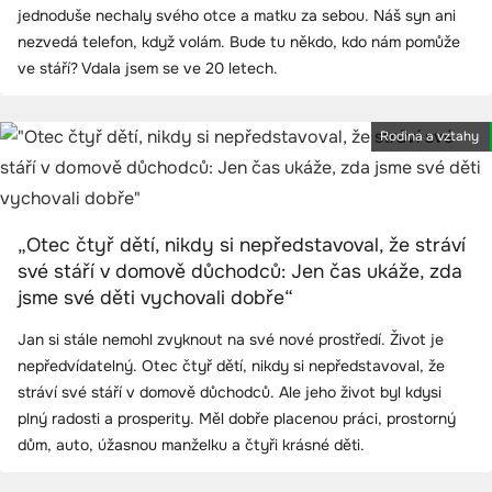
jednoduše nechaly svého otce a matku za sebou. Náš syn ani
nezvedá telefon, když volám. Bude tu někdo, kdo nám pomůže
ve stáří? Vdala jsem se ve 20 letech.
Rodina a vztahy
„Otec čtyř dětí, nikdy si nepředstavoval, že stráví
své stáří v domově důchodců: Jen čas ukáže, zda
jsme své děti vychovali dobře“
Jan si stále nemohl zvyknout na své nové prostředí. Život je
nepředvídatelný. Otec čtyř dětí, nikdy si nepředstavoval, že
stráví své stáří v domově důchodců. Ale jeho život byl kdysi
plný radosti a prosperity. Měl dobře placenou práci, prostorný
dům, auto, úžasnou manželku a čtyři krásné děti.