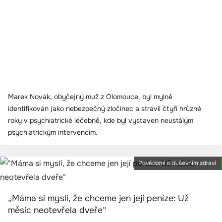
Marek Novák, obyčejný muž z Olomouce, byl mylně
identifikován jako nebezpečný zločinec a strávil čtyři hrůzné
roky v psychiatrické léčebně, kde byl vystaven neustálým
psychiatrickým intervencím.
Povědomí o duševním zdraví
„Máma si myslí, že chceme jen její peníze: Už
měsíc neotevřela dveře“