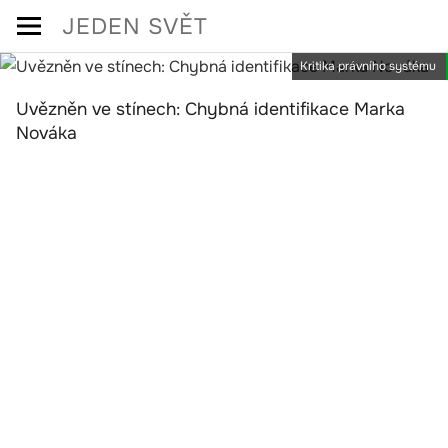
Skip
JEDEN SVĚT
to
Kritika právního systému
content
Uvězněn ve stínech: Chybná identifikace Marka
Nováka