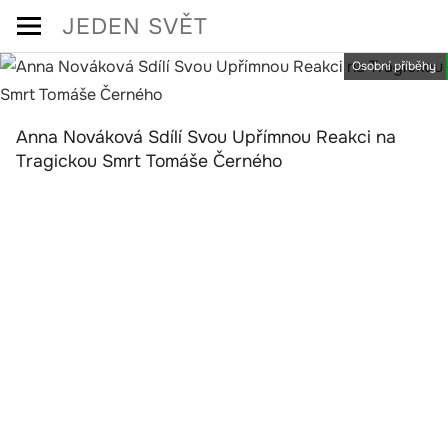
Skip
JEDEN SVĚT
to
Osobní příběhy
content
Anna Nováková Sdílí Svou Upřímnou Reakci na
Tragickou Smrt Tomáše Černého