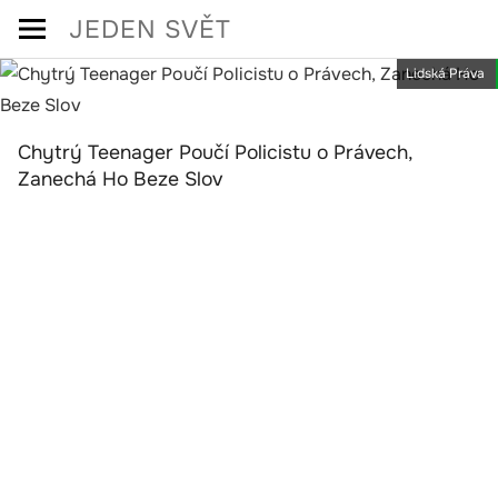
Skip
JEDEN SVĚT
to
Lidská Práva
content
Chytrý Teenager Poučí Policistu o Právech,
Zanechá Ho Beze Slov