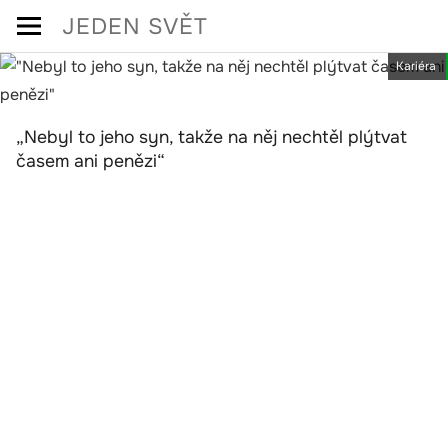
Skip
JEDEN SVĚT
to
Kariéra
content
„Nebyl to jeho syn, takže na něj nechtěl plýtvat
časem ani penězi“