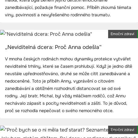
matka, která byla během jejího dětství emocionálně
zanedbávající, požaduje finanční pomoc. Příběh zkoumá témata
viny, povinnosti a nevyřešeného rodinného traumatu.
Emoční zdraví
„Neviditelná dcera: Proč Anna odešla“
V mnoha českých rodinách mohou dynamiky protekce vytvářet
neviditelné trhliny, které se časem prohlubují. Když je jedno dítě
neustále upřednostňováno, druhé se může cítit zanedbávané a
nedoceněné. Toto je příběh Anny, vyprávění o citovém
zanedbávání a obtížném rozhodnutí distancovat se od své
rodiny. Její bratr, Michal, byl vždy miláčkem rodičů, což Annu
nechávalo zápasit s pocity neviditelnosti a zášti. To je důvod,
proč se rozhodla nepečovat o svého nemocného otce.
Emoční zdraví