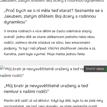
„Proč bych se o ni měla teď starat? Seznamte se s
Jakubem, zlatým dítětem: Boj dcery s rodinnou
dynamikou“
V mnoha rodinách s více dětmi se často odehrává stejný
scénář: jedno dítě se stane oblíbencem jednoho nebo obou
rodičů, zatímco druhé zůstává ve stínu, bez emocionální
podpory. To byl i náš případ. Všichni zbožňovali Jakuba a já,
Karolína, jsem byla vyvrhel. Moje matka jednou řekla
Emoční zdraví
„Můj bratr je nevysvětlitelně uražený a teď
nemluví s našimi rodiči“
Martin drží zášť už od dětství. Když byl dítě, bylo to do jisté míry
pochopitelné, ale teď, jako dospělý, se stále nedokáže pustit.