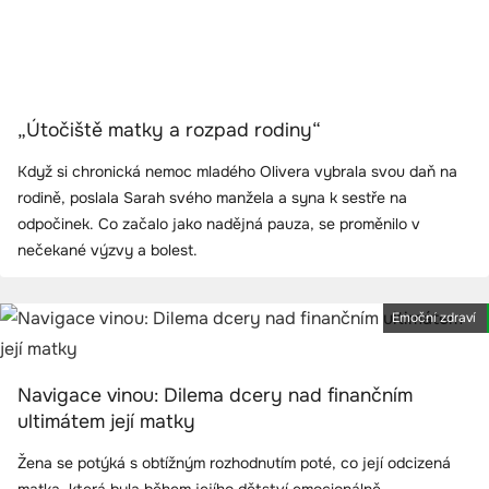
„Útočiště matky a rozpad rodiny“
Když si chronická nemoc mladého Olivera vybrala svou daň na
rodině, poslala Sarah svého manžela a syna k sestře na
odpočinek. Co začalo jako nadějná pauza, se proměnilo v
nečekané výzvy a bolest.
Emoční zdraví
Navigace vinou: Dilema dcery nad finančním
ultimátem její matky
Žena se potýká s obtížným rozhodnutím poté, co její odcizená