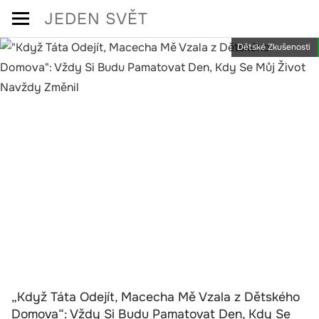
Skip
JEDEN SVĚT
to
Dětské Zkušenosti
content
„Když Táta Odejít, Macecha Mě Vzala z Dětského
Domova“: Vždy Si Budu Pamatovat Den, Kdy Se